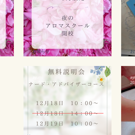
お知らせ
お
募集中
７・８月限定
ayumi
ay
2025年12月16日
2