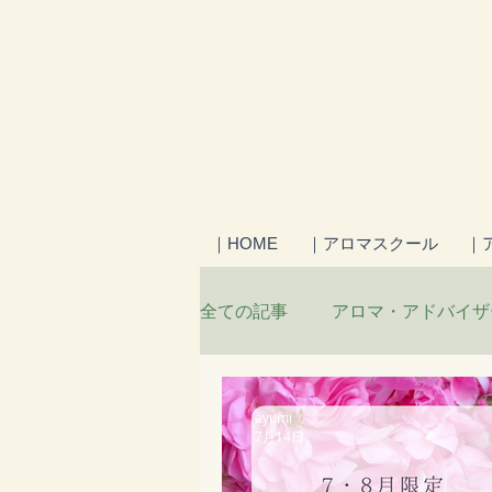
｜HOME
｜アロマスクール
｜
全ての記事
アロマ・アドバイザ
からだを整える食
日々の
ayumi
7月14日