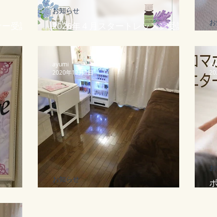
お知らせ
お
サー受講生
2026年４月スタートレッスン受講生
募集中
1
ayumi
ay
2020年12月1日
2
お
お知らせ
*)
☆12月のご予約について☆