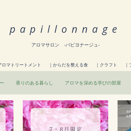
papillonnage
アロマサロン -パピヨナージュ-
アロマトリートメント
｜からだを整える食
｜クラフト
｜
ー
香りのある暮らし
アロマを深める学びの部屋
こと
お知らせ
ayumi
ay
7月7日
6