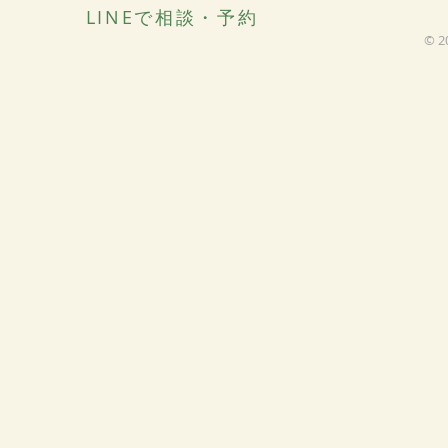
LINEで相談・予約
© 2
夜のアドバイザーコース 募
アロマアド
集中
に向けた試