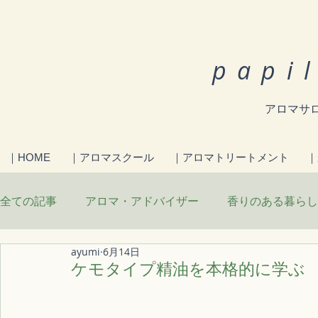
papi
アロマサロ
｜HOME
｜アロマスクール
｜アロマトリートメント
｜
全ての記事
アロマ・アドバイザー
香りのある暮らし
ayumi
6月14日
からだを整える食
日々のこと
お知らせ
ケモタイプ精油を本格的に学ぶ