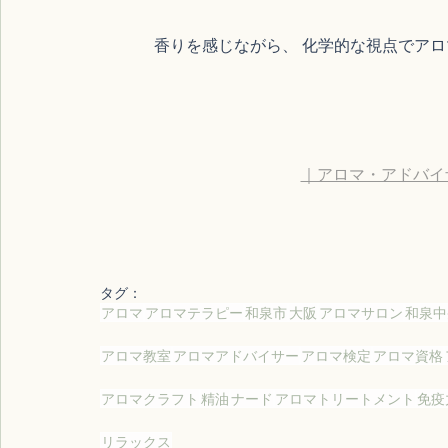
香りを感じながら、 化学的な視点でアロ
｜アロマ・アドバイザーコ
タグ：
アロマ
アロマテラピー
和泉市
大阪
アロマサロン
和泉中
アロマ教室
アロマアドバイサー
アロマ検定
アロマ資格
アロマクラフト
精油
ナード
アロマトリートメント
免疫
リラックス