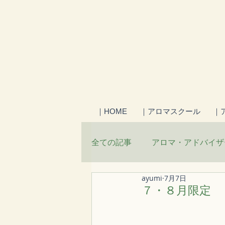
｜HOME
｜アロマスクール
｜
全ての記事
アロマ・アドバイザ
ayumi
7月7日
からだを整える食
日々の
７・８月限定