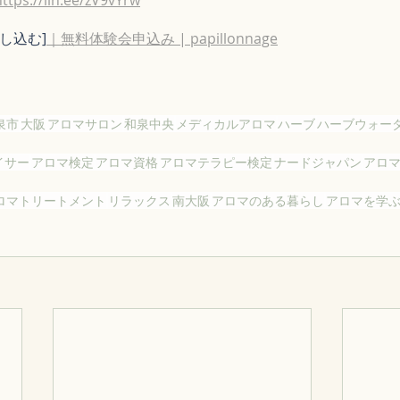
し込む]
｜無料体験会申込み | papillonnage
泉市
大阪
アロマサロン
和泉中央
メディカルアロマ
ハーブ
ハーブウォー
イサー
アロマ検定
アロマ資格
アロマテラピー検定
ナードジャパン
アロ
ロマトリートメント
リラックス
南大阪
アロマのある暮らし
アロマを学