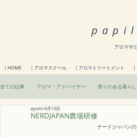
papi
アロマサロ
｜HOME
｜アロマスクール
｜アロマトリートメント
｜
全ての記事
アロマ・アドバイザー
香りのある暮らし
ayumi
6月13日
からだを整える食
日々のこと
お知らせ
NERDJAPAN農場研修
ナードジャパンの